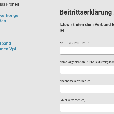
dus Froneri
l
Beitrittserklärun
hwerhörige
den
Ich/wir treten dem Verband 
bei
Beitritt als (erforderlich)
erband
sonen VpL
Name Organisation (für Kollektivmitglied)
Nachname (erforderlich)
E-Mail (erforderlich)