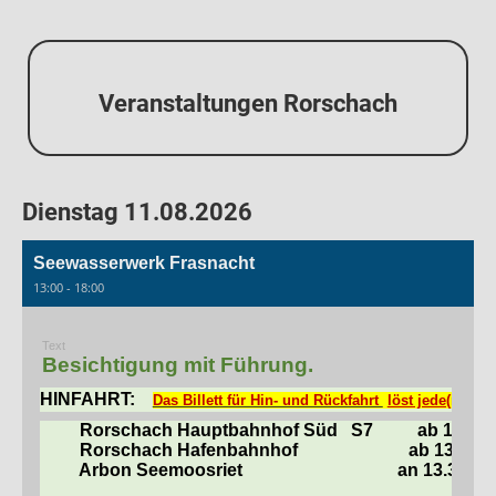
Veranstaltungen Rorschach
Dienstag 11.08.2026
Seewasserwerk Frasnacht
13:00 - 18:00
Text
Besichtigung mit Führung.
HINFAHRT:
Das Billett für Hin- und Rückfahrt
löst jede(r) selb
Rorschach Hauptbahnhof Süd
S7
ab 13.24
Rorschach Hafenbahnhof
ab 13.26 U
Arbon Seemoosriet
an 13.36 Uh