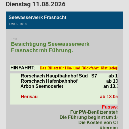
Dienstag 11.08.2026
Seewasserwerk Frasnacht
13:00 - 18:00
Text
Besichtigung Seewasserwerk
Frasnacht mit Führung.
HINFAHRT:
Das Billett für Hin- und Rückfahrt
löst jede(r) selb
Rorschach Hauptbahnhof Süd
S7
ab 13.24
Rorschach Hafenbahnhof
ab 13.26 U
Arbon Seemoosriet
an 13.36 Uh
Herisau
ab 13.05 Uhr
Fussweg max
Für PW-Benützer stehen Pa
Die Führung beginnt um 14.15 U
Die Kosten von CHF 10
übernimmt de