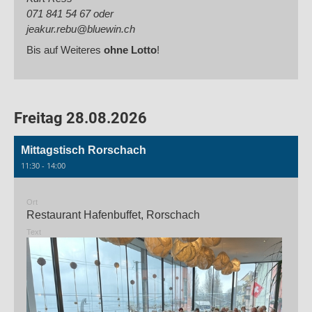
071 841 54 67 oder
jeakur.rebu@bluewin.ch
Bis auf Weiteres
ohne Lotto
!
Freitag 28.08.2026
Mittagstisch Rorschach
11:30 - 14:00
Ort
Restaurant Hafenbuffet, Rorschach
Text