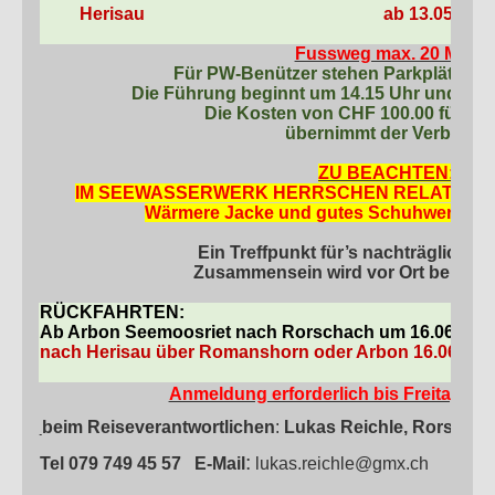
Herisau
ab 13.05 Uhr
Fussweg max. 20 Min
.
Für PW-Benützer stehen Parkplätze zu
Die Führung beginnt um 14.15 Uhr und daue
Die Kosten von CHF 100.00 für di
übernimmt der Verband.
ZU BEACHTEN:
IM SEEWASSERWERK HERRSCHEN RELATIV K
Wärmere Jacke und gutes Schuhwerk we
Ein Treffpunkt für’s nachträgliche 
Zusammensein wird vor Ort bekann
RÜCKFAHRTEN:
Ab Arbon Seemoosriet nach Rorschach um 16.06 h
nach Herisau über Romanshorn oder Arbon 16.06
16.
Anmeldung erforderlich bis Freitag, 07
beim Reiseverantwortlichen
:
Lukas Reichle, Rorscha
:
Tel 079 749 45 57
E-Mail
lukas.reichle@gmx.ch