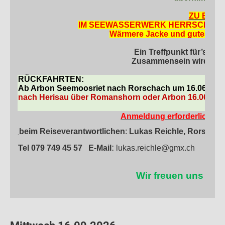
ZU BEAC
IM SEEWASSERWERK HERRSCHEN R
Wärmere Jacke und gutes Sc
Ein Treffpunkt für’s na
Zusammensein wird vor 
RÜCKFAHRTEN:
Ab Arbon Seemoosriet nach Rorschach um 16.06 h
nach Herisau über Romanshorn oder Arbon 16.06
16.
Anmeldung erforderlich bis
beim Reiseverantwortlichen
:
Lukas Reichle, Rorscha
:
Tel 079 749 45 57
E-Mail
lukas.reichle@gmx.ch
Wir freuen uns auf